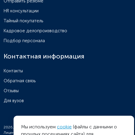
Отправить резюме
HR консультации
Тайный покупатель
Кадровое делопроизводство
Подбор персонала
Контактная информация
Контакты
Обратная связь
Отзывы
Для вузов
Мы используем
cookie
(файлы с данными о
2026, ООО «КОРТРЕВЕЛ МАРКЕТ». Все права защищены.
Лицензия на дополнительное профессиональное образование № Л035-
прошлых посещениях сайта) для