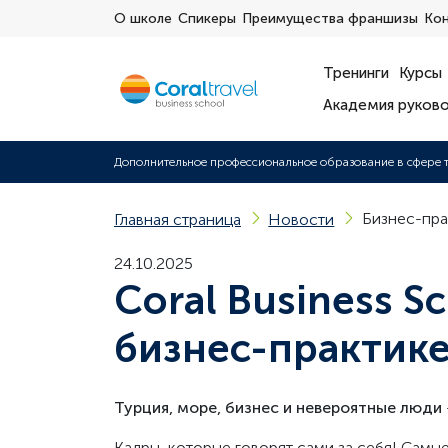
О школе
Спикеры
Преимущества франшизы
Ко
Тренинги
Курсы
Академия руков
Дополнительное профессиональное образование в сфере 
Бизнес-пра
Главная страница
Новости
24.10.2025
Coral Business S
бизнес-практике
Турция, море, бизнес и невероятные люди
Кадры, которые говорят сами за себя! Сам