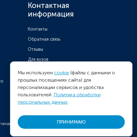
Контактная
информация
Контакты
Обратная связь
Отзывы
Для вузов
Мы используем
cookie
(файлы с данными о
прошлых посещениях сайта) для
во
персонализации сервисов и удобства
пользователей.
Политика обработки
персональных данных
.
ПРИНИМАЮ
орода Москвы 24 августа 2022.