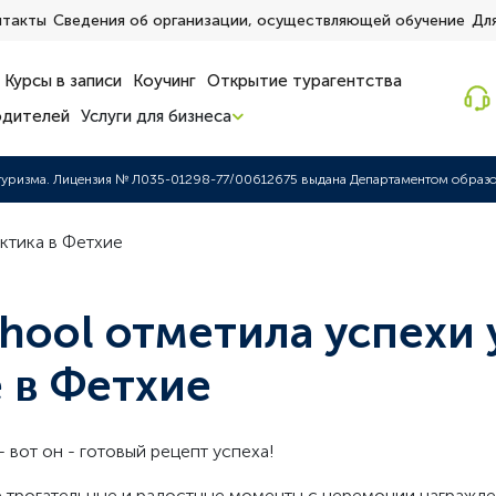
нтакты
Сведения об организации, осуществляющей обучение
Для
Курсы в записи
Коучинг
Открытие турагентства
одителей
Услуги для бизнеса
туризма. Лицензия № Л035-01298-77/00612675 выдана Департаментом образов
ктика в Фетхие
chool отметила успехи
 в Фетхие
- вот он - готовый рецепт успеха!
ые трогательные и радостные моменты с церемонии награжд