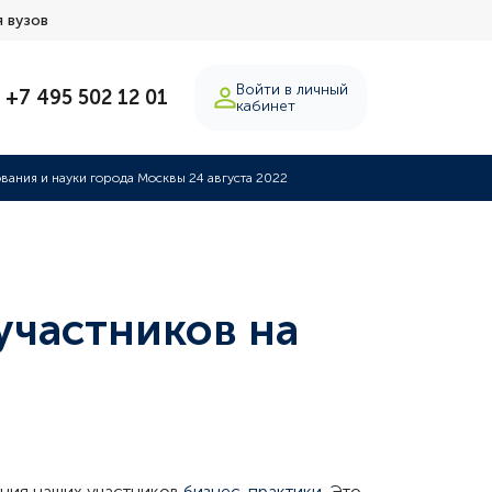
 вузов
Войти в личный
+7 495 502 12 01
кабинет
ания и науки города Москвы 24 августа 2022
 участников на
ения наших участников
бизнес-практики.
Это