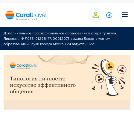
Дополнительное профессиональное образование в сфере туризма.
Лицензия № Л035-01298-77/00612675 выдана Департаментом
образования и науки города Москвы 24 августа 2022