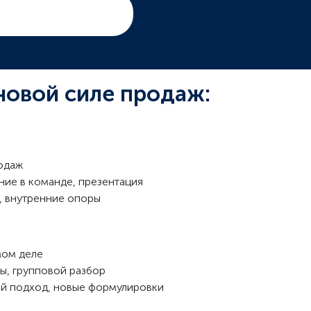
 новой силе продаж:
родаж
ние в команде, презентация
я, внутренние опоры
мом деле
сы, групповой разбор
ный подход, новые формулировки