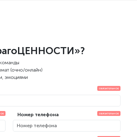
«ДрагоЦЕННОСТИ»?
 команды
рмат (очно/онлайн)
ми, эмоциями
Номер телефона