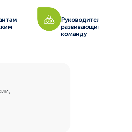
антам
Руководителям,
ским
развивающим
команду
сии,