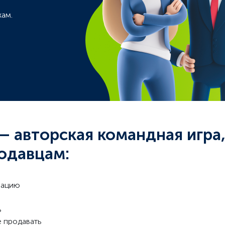
ам.
авторская командная игра
одавцам:
вацию
ь
е продавать