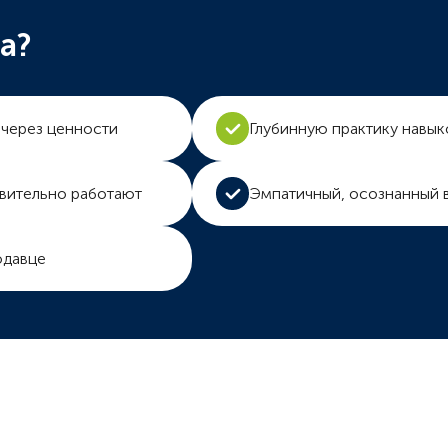
а?
 через ценности
Глубинную практику навык
вительно работают
Эмпатичный, осознанный в
одавце