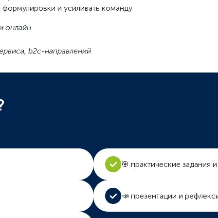
е формулировки и усиливать команду
и онлайн
сервиса, b2c-направлений
?
🎯 практические задания и
📣 презентации и рефлекс