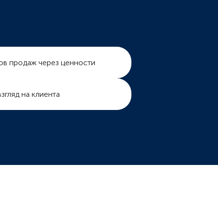
ов продаж через ценности
згляд на клиента