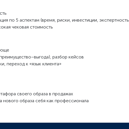
сть
ация по 5 аспектам (время, риски, инвестиции, экспертность
ысокая чековая стоимость
яюще
–преимущество–выгода), разбор кейсов
и, переход к «язык клиента»
метафора своего образа в продажах
ка нового образа себя как профессионала